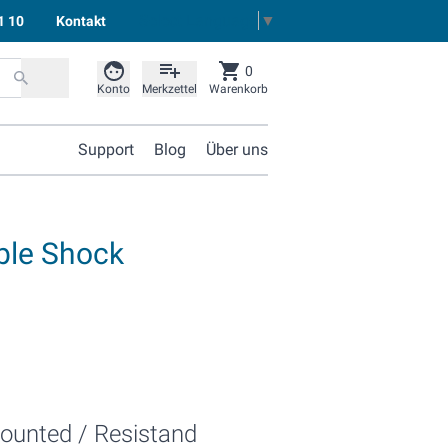
Select Language
▼
1 10
Kontakt
0
Konto
Merkzettel
Warenkorb
Support
Blog
Über uns
le Shock
unted / Resistand