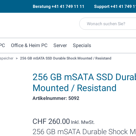
Beratung
+41 41 749 11 11
Support
+41 41 749 1
PC
Office & Heim PC
Server
Specials
speicher
>
256 GB mSATA SSD Durable Shock Mounted / Resistand
256 GB mSATA SSD Durab
Mounted / Resistand
Artikelnummer: 5092
CHF 260.00
Inkl. MwSt.
256 GB mSATA Durable Shock Mo