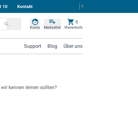
Select Language
▼
1 10
Kontakt
0
Konto
Merkzettel
Warenkorb
Support
Blog
Über uns
 wir kennen lernen sollten?