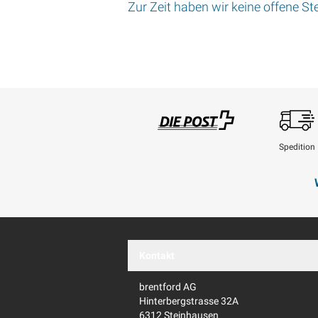
Zur Zeit haben wir keine offene Ste
Spedition
Swisspost
Kontakt
brentford AG
Hinterbergstrasse 32A
6312 Steinhausen