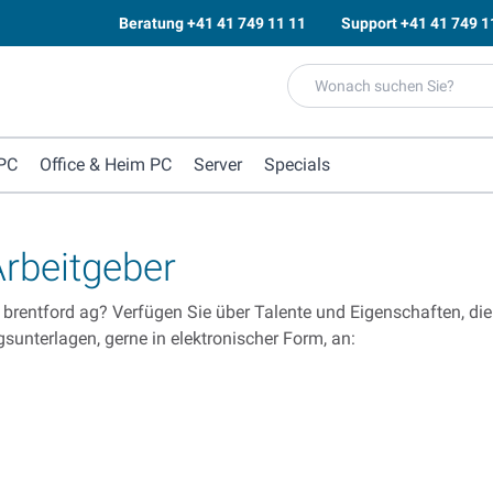
Beratung
+41 41 749 11 11
Support
+41 41 749 1
PC
Office & Heim PC
Server
Specials
Arbeitgeber
bei brentford ag? Verfügen Sie über Talente und Eigenschaften, die
sunterlagen, gerne in elektronischer Form, an: