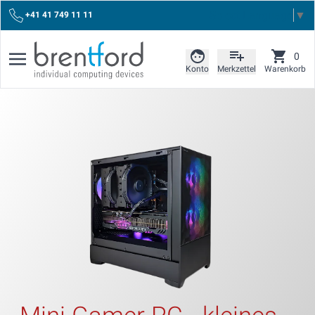
Select Language
▼
+41 41 749 11 11
0
Konto
Merkzettel
Warenkorb