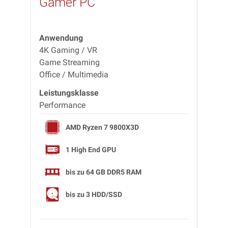
Gamer PC
Gam
Anwendung
Anwe
4K Gaming / VR
4K Ga
Game Streaming
Game 
Office / Multimedia
Office
Leistungsklasse
Leist
Performance
Perfo
AMD Ryzen 7 9800X3D
1 High End GPU
bis zu
64 GB DDR5 RAM
bis zu
3 HDD/SSD