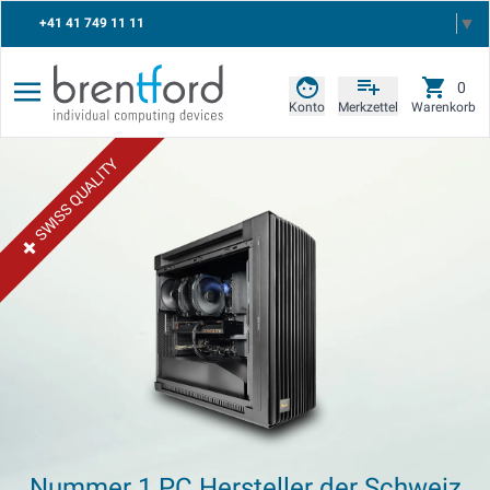
Select Language
▼
+41 41 749 11 11
0
Konto
Merkzettel
Warenkorb
SWISS QUALITY
+
Nummer 1 PC Hersteller der Schweiz