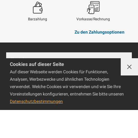
Barzahlung
Vorkasse/Rechnung
Zu den Zahlungsoptionen
Kontakt
Cookies auf dieser Seite
Auf dieser Webseite werden Cookies für Funktionen,
brentford AG
Support
Hinterbergstrasse 32A
Analysen, Werbezwecke und ähnlichen Technologien
6312 Steinhausen
verwendet. Welche Cookies wir verwenden und wie Sie Ihre
Montag bis Freitag
Telefon
Service
+41 41 749 11 11
Voreinstellungen konfigurieren, entnehmen Sie bitte unseren
08:30 – 12:00
info@brentford.com
Datenschutzbestimmungen
13:00 – 18:00
Showroom
Referenzen
Uber uns
Stellenangebote
Händler
Telefon
+41 41 749 11 10
Geschäftskunden
Bestellinformationen
support@brentford.com
News
Zahlungsoptionen
Lieferinformationen
Newsletter abonnieren
Garantieleistungen
Reparaturen
AGBs
PC Tipps und FAQ
PC Hilfe