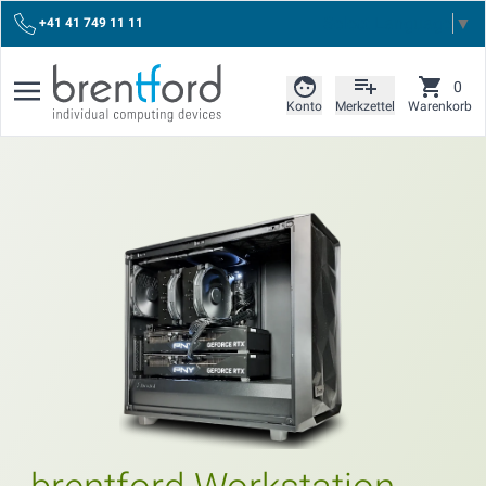
Select Language
▼
+41 41 749 11 11
0
Konto
Merkzettel
Warenkorb