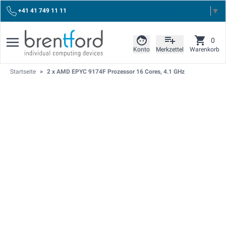
Select Language
▼
+41 41 749 11 11
0
Konto
Merkzettel
Warenkorb
Startseite
>
2 x AMD EPYC 9174F Prozessor 16 Cores, 4.1 GHz