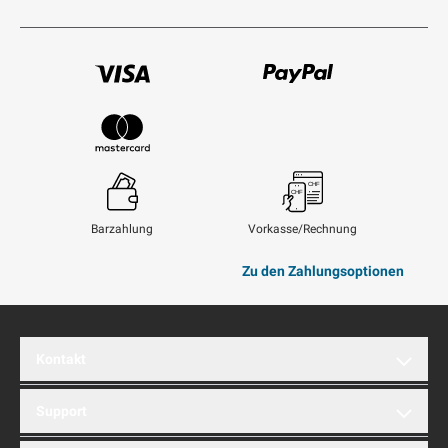
Visum
Paypal
Mastercard
Barzahlung
Vorkasse/Rechnung
Zu den Zahlungsoptionen
Kontakt
brentford AG
Support
Hinterbergstrasse 32A
6312 Steinhausen