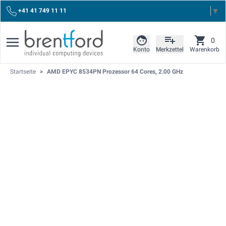
Select Language
▼
+41 41 749 11 11
0
Konto
Merkzettel
Warenkorb
Startseite
>
AMD EPYC 8534PN Prozessor 64 Cores, 2.00 GHz