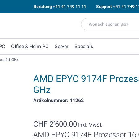
Beratung
+41 41 749 11 11
Support
+41 41 749 1
PC
Office & Heim PC
Server
Specials
s, 4.1 GHz
AMD EPYC 9174F Prozesso
GHz
Artikelnummer: 11262
CHF 2’600.00
Inkl. MwSt.
AMD EPYC 9174F Prozessor 16 