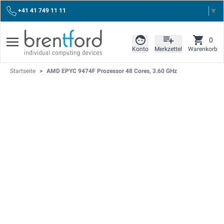
Select Language
▼
+41 41 749 11 11
0
Konto
Merkzettel
Warenkorb
Startseite
>
AMD EPYC 9474F Prozessor 48 Cores, 3.60 GHz