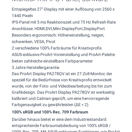
Entspiegeltes 27"-Display mit einer Auflösung von 2560 x
1440 Pixeln
IPS-Panel mit 5 ms Reaktionszeit und 75 Hz Refresh-Rate
Anschlüsse: HDMI,DVI,Mini DisplayPort,DisplayPort
Besonders ergonomisch: Höheneinstellung, neigen,
schwenken, VESA, Pivot
2 verschiedene 100% Farbräume für Kreativprofis
ASUS-exklusive ProArt-Voreinstellung und ProArt-Palette
bieten zahlreiche einstellbare Farbparameter
3 Jahre Herstellergarantie
Das ProArt Display PA278QV ist ein 27-Zoll-Monitor, der
speziell für die Bedürfnisse von Kreativprofis entwickelt
wurde, von der Foto- und Videobearbeitung bis hin zum
Grafikdesign. Das ProArt Display PA278QV ist werkseitig
kalibriert und Calman-geprüft, um eine hervorragende
Farbgenauigkeit zu gewährleisten (∆E < 2).
100% sRGB und 100% Rec. 709 Farbraum
Darüber hinaus bietet er eine dem Industriestandard
entsprechende Farbraumabdeckung von 100% sRGB /
100% Rec. 709. Mit ASUS-exklusiven Funktionen, wie ProArt