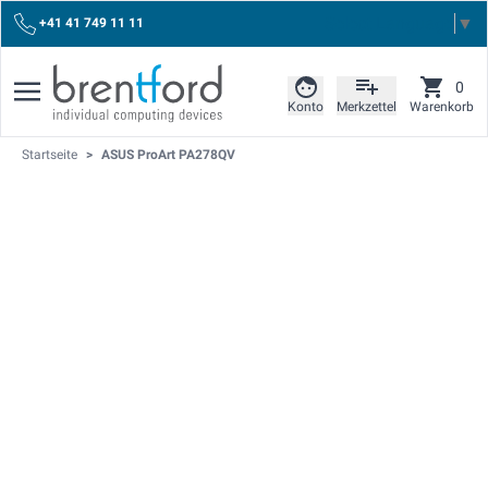
Select Language
▼
+41 41 749 11 11
0
Konto
Merkzettel
Warenkorb
Startseite
>
ASUS ProArt PA278QV