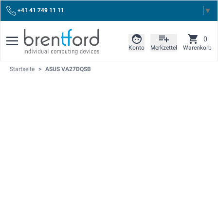
Select Language
▼
+41 41 749 11 11
0
Konto
Merkzettel
Warenkorb
Startseite
>
ASUS VA27DQSB