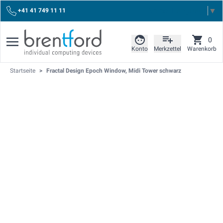
Select Language
▼
+41 41 749 11 11
0
Konto
Merkzettel
Warenkorb
Startseite
>
Fractal Design Epoch Window, Midi Tower schwarz