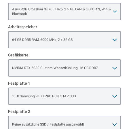
Open item options
Asus ROG Crosshair X870E Hero, 2.5 GB LAN & 5 GB LAN, Wifi &
Bluetooth
Arbeitsspeicher
Open item options
64 GB DDR5-RAM, 6000 MHz, 2 x 32 GB
Grafikkarte
Open item options
NVIDIA RTX 5080 Custom-Wasserkühlung, 16 GB DDR7
Festplatte 1
Open item options
1 TB Samsung 9100 PRO PCIe 5 M.2 SSD
Festplatte 2
Open item options
Keine zusätzliche SSD / Festplatte ausgewählt