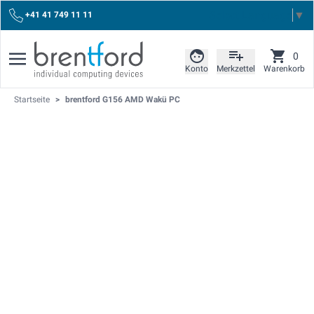
Select Language
▼
+41 41 749 11 11
0
Konto
Merkzettel
Warenkorb
Startseite
>
brentford G156 AMD Wakü PC