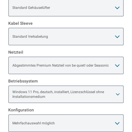
Open item options
Standard Gehäuselüfter
Kabel Sleeve
Open item options
Standard Verkabelung
Netzteil
Open item options
Abgestimmtes Premium Netzteil von be quiet! oder Seasonic
Betriebssystem
Open item options
Windows 11 Pro, deutsch, installiert, Lizenzschlüssel ohne
Installationsmedium
Konfiguration
Open item options
Mehrfachauswahl möglich