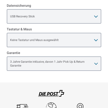
Datensicherung
Open item options
USB Recovery Stick
Tastatur & Maus
Open item options
Keine Tastatur und Maus ausgewählt
Garantie
Open item options
3 Jahre Garantie inklusive, davon 1 Jahr Pick Up & Return
Garantie
Swisspost