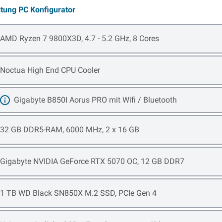
itung PC Konfigurator
Open item options
AMD Ryzen 7 9800X3D, 4.7 - 5.2 GHz, 8 Cores
Open item options
Noctua High End CPU Cooler
Gigabyte B850I Aorus PRO mit Wifi / Bluetooth
Mehr erfahren
Open item options
32 GB DDR5-RAM, 6000 MHz, 2 x 16 GB
Open item options
Gigabyte NVIDIA GeForce RTX 5070 OC, 12 GB DDR7
Open item options
1 TB WD Black SN850X M.2 SSD, PCIe Gen 4