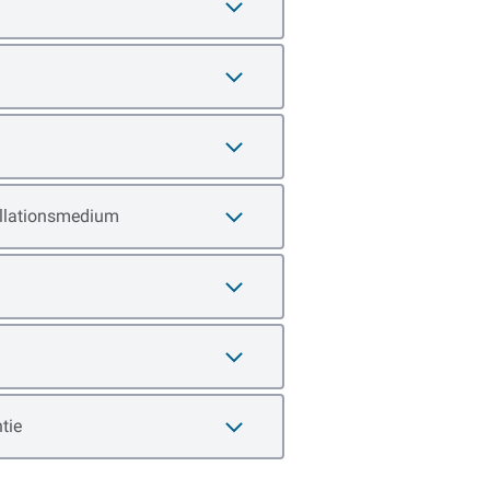
tallationsmedium
tie