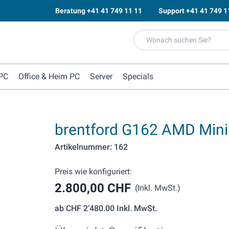
Beratung
+41 41 749 11 11
Support
+41 41 749 1
PC
Office & Heim PC
Server
Specials
brentford G162 AMD Min
Artikelnummer: 162
Preis wie konfiguriert:
2.800,00 CHF
(Inkl. MwSt.)
ab
CHF 2’480.00
Inkl. MwSt.