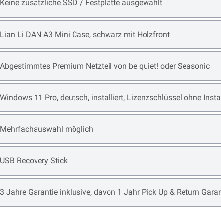
Open item options
Keine zusätzliche SSD / Festplatte ausgewählt
Open item options
Lian Li DAN A3 Mini Case, schwarz mit Holzfront
Open item options
Abgestimmtes Premium Netzteil von be quiet! oder Seasonic
Open item options
Windows 11 Pro, deutsch, installiert, Lizenzschlüssel ohne Ins
Open item options
Mehrfachauswahl möglich
Open item options
USB Recovery Stick
Open item options
3 Jahre Garantie inklusive, davon 1 Jahr Pick Up & Return Garan