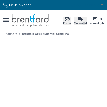
Select Language
▼
+41 41 749 11 11
0
Konto
Merkzettel
Warenkorb
Startseite
>
brentford G164 AMD Midi Gamer PC