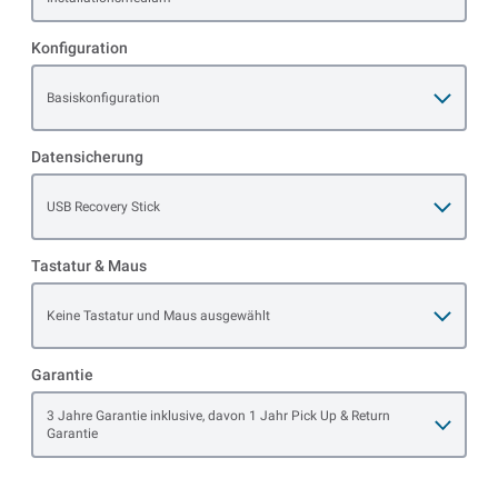
Konfiguration
Open item options
Basiskonfiguration
Datensicherung
Open item options
USB Recovery Stick
Tastatur & Maus
Open item options
Keine Tastatur und Maus ausgewählt
Garantie
Open item options
3 Jahre Garantie inklusive, davon 1 Jahr Pick Up & Return
Garantie