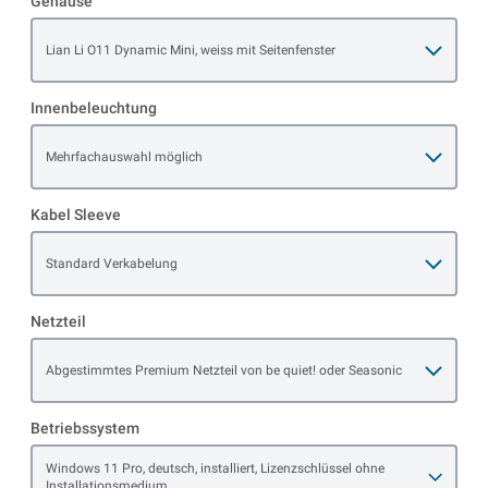
Gehäuse
Open item options
Lian Li O11 Dynamic Mini, weiss mit Seitenfenster
Innenbeleuchtung
Open item options
Mehrfachauswahl möglich
Kabel Sleeve
Open item options
Standard Verkabelung
Netzteil
Open item options
Abgestimmtes Premium Netzteil von be quiet! oder Seasonic
Betriebssystem
Open item options
Windows 11 Pro, deutsch, installiert, Lizenzschlüssel ohne
Installationsmedium