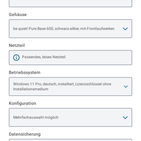
Gehäuse
Open item options
be quiet! Pure Base 600, schwarz-silber, mit Frontlaufwerken
Netzteil
Passendes, leises Netzteil
Mehr erfahren
Betriebssystem
Open item options
Windows 11 Pro, deutsch, installiert, Lizenzschlüssel ohne
Installationsmedium
Konfiguration
Open item options
Mehrfachauswahl möglich
Datensicherung