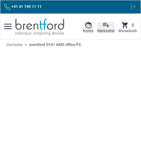
Select Language
▼
+41 41 749 11 11
0
Konto
Merkzettel
Warenkorb
Startseite
>
brentford O101 AMD Office PC