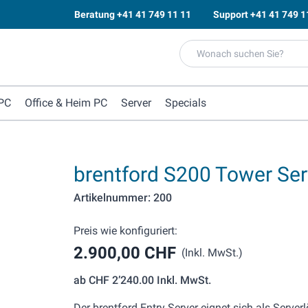
Beratung
+41 41 749 11 11
Support
+41 41 749 1
PC
Office & Heim PC
Server
Specials
brentford S200 Tower Ser
Artikelnummer: 200
Preis wie konfiguriert:
2.900,00 CHF
(Inkl. MwSt.)
ab
CHF 2’240.00
Inkl. MwSt.
Der brentford Entry Server eignet sich als Serve