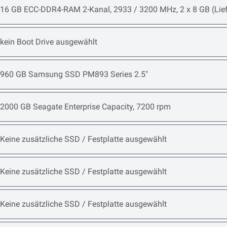
Open item options
16 GB ECC-DDR4-RAM 2-Kanal, 2933 / 3200 MHz, 2 x 8 GB (Lie
Open item options
kein Boot Drive ausgewählt
Open item options
960 GB Samsung SSD PM893 Series 2.5"
Open item options
2000 GB Seagate Enterprise Capacity, 7200 rpm
Open item options
Keine zusätzliche SSD / Festplatte ausgewählt
Open item options
Keine zusätzliche SSD / Festplatte ausgewählt
Open item options
Keine zusätzliche SSD / Festplatte ausgewählt