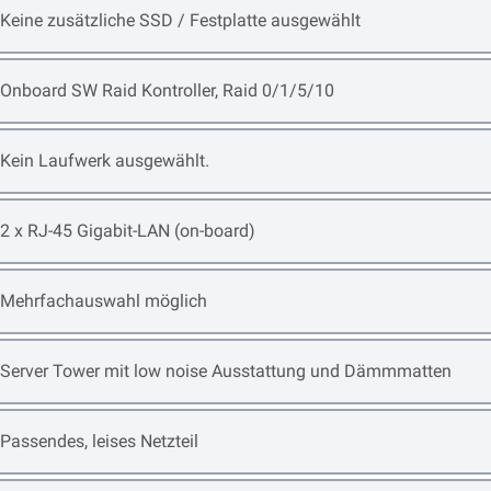
Open item options
Keine zusätzliche SSD / Festplatte ausgewählt
Open item options
Onboard SW Raid Kontroller, Raid 0/1/5/10
Open item options
Kein Laufwerk ausgewählt.
Open item options
2 x RJ-45 Gigabit-LAN (on-board)
Open item options
Mehrfachauswahl möglich
Open item options
Server Tower mit low noise Ausstattung und Dämmmatten
Open item options
Passendes, leises Netzteil