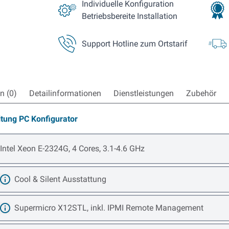
Individuelle Konfiguration
Betriebsbereite Installation
Support Hotline zum Ortstarif
 (0)
Detailinformationen
Dienstleistungen
Zubehör
itung PC Konfigurator
Open item options
Intel Xeon E-2324G, 4 Cores, 3.1-4.6 GHz
Cool & Silent Ausstattung
Mehr erfahren
Supermicro X12STL, inkl. IPMI Remote Management
Mehr erfahren