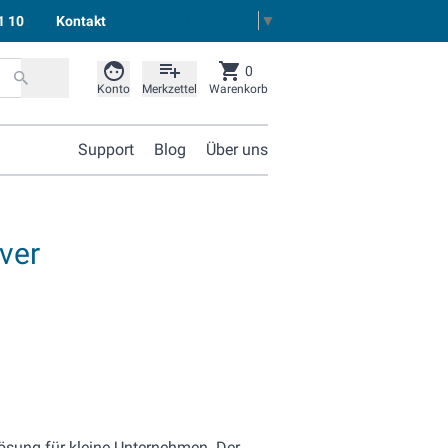
Select Language
▼
1 10
Kontakt
0
Konto
Merkzettel
Warenkorb
Support
Blog
Über uns
ver
rlösung für kleine Unternehmen. Der