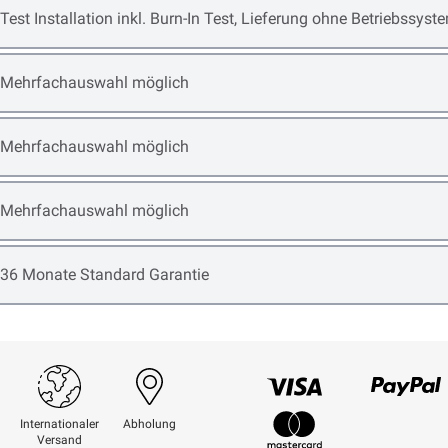
Open item options
Test Installation inkl. Burn-In Test, Lieferung ohne Betriebssyst
Open item options
Mehrfachauswahl möglich
Open item options
Mehrfachauswahl möglich
Open item options
Mehrfachauswahl möglich
Open item options
36 Monate Standard Garantie
Visum
Paypal
Internationaler
Abholung
Versand