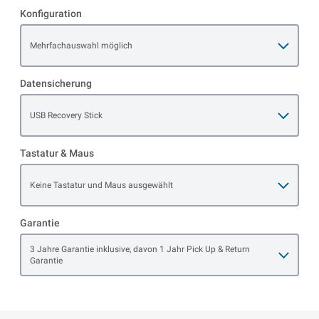
Konfiguration
Open item options
Mehrfachauswahl möglich
Datensicherung
Open item options
USB Recovery Stick
Tastatur & Maus
Open item options
Keine Tastatur und Maus ausgewählt
Garantie
Open item options
3 Jahre Garantie inklusive, davon 1 Jahr Pick Up & Return
Garantie