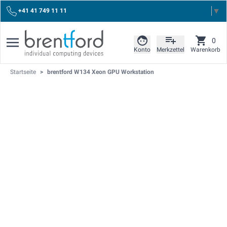
Select Language
▼
+41 41 749 11 11
0
Konto
Merkzettel
Warenkorb
Startseite
>
brentford W134 Xeon GPU Workstation