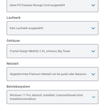
Open item options
keine PCI Express Storage Card ausgewählt
Laufwerk
Open item options
Kein Laufwerk ausgewählt.
Gehäuse
Open item options
Fractal Design Meshify 2 XL, schwarz, Big Tower
Netzteil
Open item options
Abgestimmtes Premium Netzteil von be quiet! oder Seasonic
Betriebssystem
Open item options
Windows 11 Pro, deutsch, installiert, Lizenzschlüssel ohne
Installationsmedium