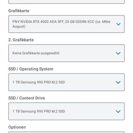
Grafikkarte
Open item options
PNY NVIDIA RTX 4000 ADA SFF, 20 GB GDDR6 ECC (ca. Mitte
August)
2. Grafikkarte
Open item options
Keine Grafikkarte ausgewählt
SSD / Operating System
Open item options
1 TB Samsung 990 PRO M.2 SSD
SSD / Content Drive
Open item options
1 TB Samsung 990 PRO M.2 SSD
Optionen