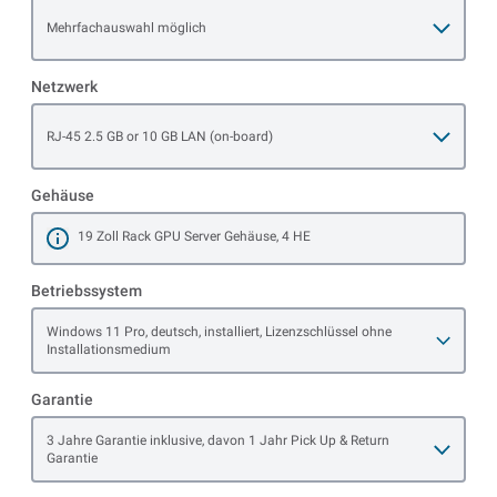
Open item options
Mehrfachauswahl möglich
Netzwerk
Open item options
RJ-45 2.5 GB or 10 GB LAN (on-board)
Gehäuse
19 Zoll Rack GPU Server Gehäuse, 4 HE
Mehr erfahren
Betriebssystem
Open item options
Windows 11 Pro, deutsch, installiert, Lizenzschlüssel ohne
Installationsmedium
Garantie
Open item options
3 Jahre Garantie inklusive, davon 1 Jahr Pick Up & Return
Garantie