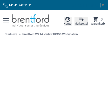
Select Language
▼
+41 41 749 11 11
0
Konto
Merkzettel
Warenkorb
Startseite
>
brentford W214 Vertex TRX50 Workstation