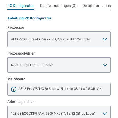
PC Konfigurator
Kundenmeinungen (0)
Detailinformationen
Anleitung PC Konfigurator
Prozessor
Open item options
AMD Ryzen Threadripper 9960X, 4.2 - 5.4 GHz, 24 Cores
Prozessorkühler
Open item options
Noctua High End CPU Cooler
Mainboard
ASUS Pro WS TRX50-Sage WiFi, 1 x 10 GB / 1 x 2.5 GB LAN
Mehr erfahren
Arbeitsspeicher
Open item options
128 GB ECC-DDR5-RAM, 5600 MHz (T), 4 x 32 GB (ab Lager)