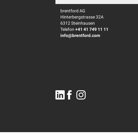
brentford AG
Hinterbergstrasse 32A
6312 Steinhausen
Telefon
+41 41 749 11 11
info@brentford.com
Linkedin
Facebook
Instagram