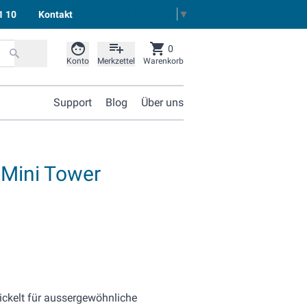
Select Language
▼
1 10
Kontakt
0
Konto
Merkzettel
Warenkorb
Support
Blog
Über uns
 Mini Tower
ckelt für aussergewöhnliche