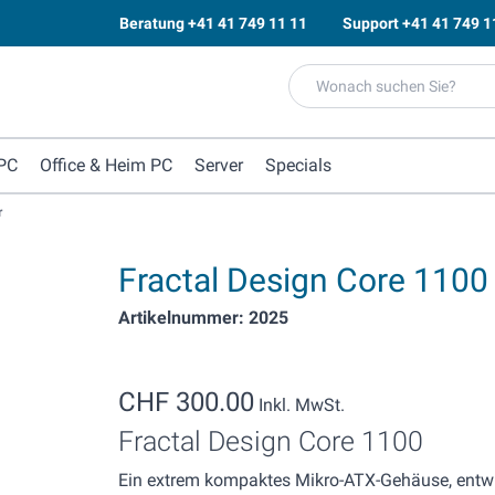
Beratung
+41 41 749 11 11
Support
+41 41 749 1
PC
Office & Heim PC
Server
Specials
r
Fractal Design Core 1100
Artikelnummer: 2025
CHF 300.00
Inkl. MwSt.
Fractal Design Core 1100
Ein extrem kompaktes Mikro-ATX-Gehäuse, entwi