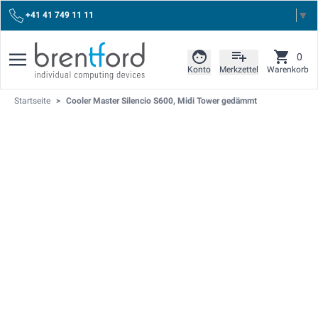
Select Language
▼
+41 41 749 11 11
0
Konto
Merkzettel
Warenkorb
Startseite
>
Cooler Master Silencio S600, Midi Tower gedämmt