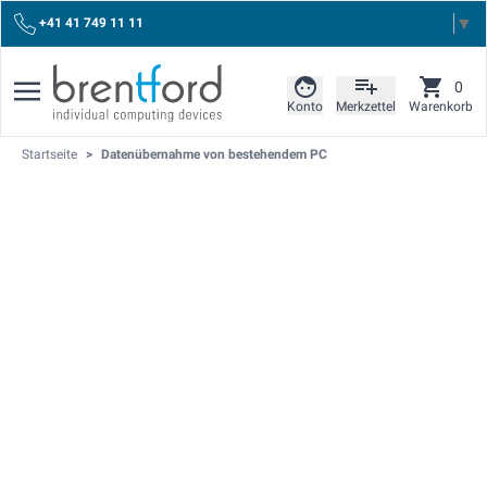
Select Language
▼
+41 41 749 11 11
0
Konto
Merkzettel
Warenkorb
Startseite
>
Datenübernahme von bestehendem PC