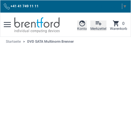
Select Language
▼
+41 41 749 11 11
0
Konto
Merkzettel
Warenkorb
Startseite
>
DVD SATA Multinorm Brenner