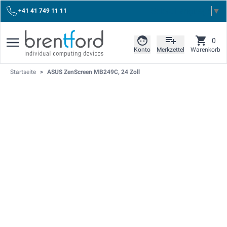
Select Language
▼
+41 41 749 11 11
0
Konto
Merkzettel
Warenkorb
Startseite
>
ASUS ZenScreen MB249C, 24 Zoll