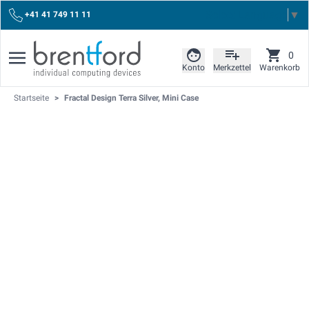
Select Language
▼
+41 41 749 11 11
0
Konto
Merkzettel
Warenkorb
Startseite
>
Fractal Design Terra Silver, Mini Case