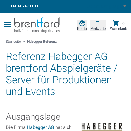
Select Language
▼
+41 41 749 11 11
0
Konto
Merkzettel
Warenkorb
Startseite
>
Habegger Referenz
Referenz Habegger AG
brentford Abspielgeräte /
Server für Produktionen
und Events
Ausgangslage
Die Firma
Habegger AG
hat sich