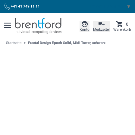
Select Language
▼
+41 41 749 11 11
0
Konto
Merkzettel
Warenkorb
Startseite
>
Fractal Design Epoch Solid, Midi Tower, schwarz