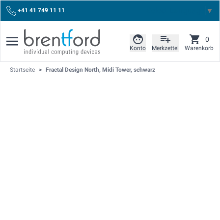
Select Language
▼
+41 41 749 11 11
0
Konto
Merkzettel
Warenkorb
Startseite
>
Fractal Design North, Midi Tower, schwarz