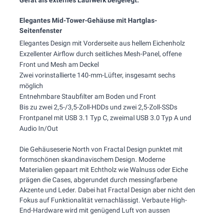
Gerät als externes Laufwerk beigelegt.
Elegantes Mid-Tower-Gehäuse mit Hartglas-
Seitenfenster
Elegantes Design mit Vorderseite aus hellem Eichenholz
Exzellenter Airflow durch seitliches Mesh-Panel, offene
Front und Mesh am Deckel
Zwei vorinstallierte 140-mm-Lüfter, insgesamt sechs
möglich
Entnehmbare Staubfilter am Boden und Front
Bis zu zwei 2,5-/3,5-Zoll-HDDs und zwei 2,5-Zoll-SSDs
Frontpanel mit USB 3.1 Typ C, zweimal USB 3.0 Typ A und
Audio In/Out
Die Gehäuseserie North von Fractal Design punktet mit
formschönen skandinavischem Design. Moderne
Materialien gepaart mit Echtholz wie Walnuss oder Eiche
prägen die Cases, abgerundet durch messingfarbene
Akzente und Leder. Dabei hat Fractal Design aber nicht den
Fokus auf Funktionalität vernachlässigt. Verbaute High-
End-Hardware wird mit genügend Luft von aussen