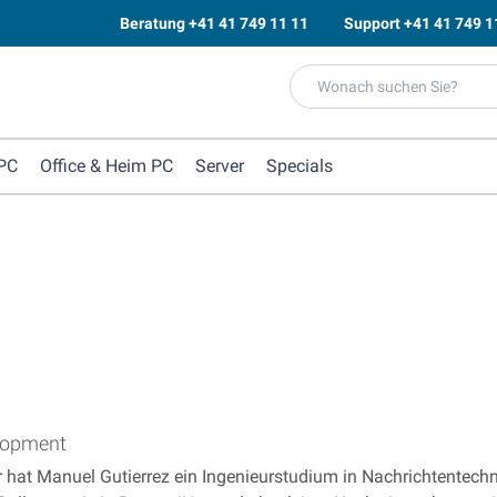
Beratung
+41 41 749 11 11
Support
+41 41 749 1
PC
Office & Heim PC
Server
Specials
elopment
er hat Manuel Gutierrez ein Ingenieurstudium in Nachrichtentec