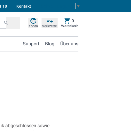
Select Language
▼
1 10
Kontakt
0
Konto
Merkzettel
Warenkorb
Support
Blog
Über uns
hnik abgeschlossen sowie