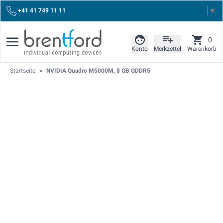
Select Language
▼
+41 41 749 11 11
0
Konto
Merkzettel
Warenkorb
Startseite
>
NVIDIA Quadro M5000M, 8 GB GDDR5