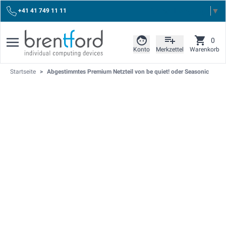
Select Language
▼
+41 41 749 11 11
0
Konto
Merkzettel
Warenkorb
Startseite
>
Abgestimmtes Premium Netzteil von be quiet! oder Seasonic