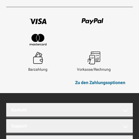
Visum
Paypal
Mastercard
Barzahlung
Vorkasse/Rechnung
Zu den Zahlungsoptionen
Kontakt
brentford AG
Support
Hinterbergstrasse 32A
6312 Steinhausen