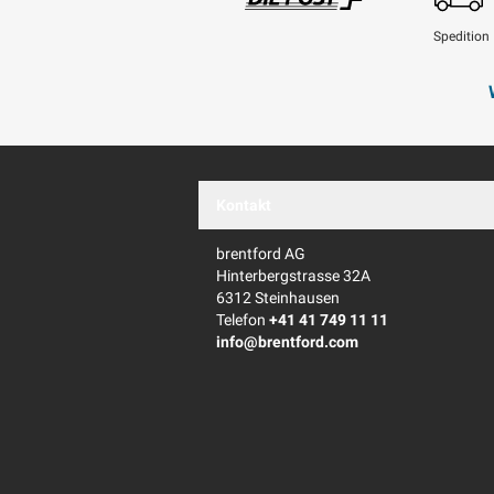
Spedition
Swisspost
Kontakt
brentford AG
Hinterbergstrasse 32A
6312 Steinhausen
Telefon
+41 41 749 11 11
info@brentford.com