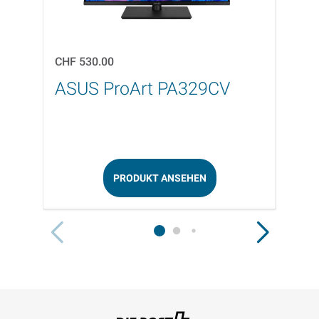
CHF 530.00
CHF 2
ASUS ProArt PA329CV
ASU
PRODUKT ANSEHEN