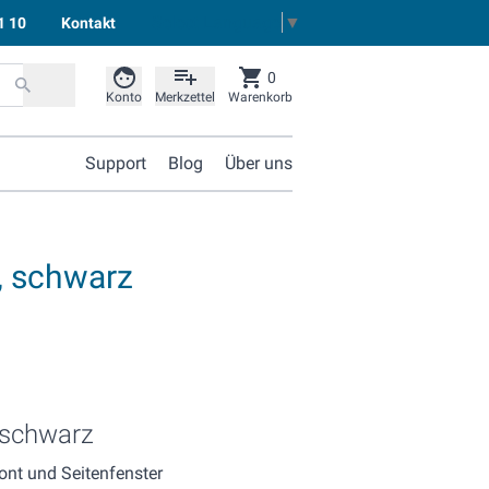
Select Language
▼
1 10
Kontakt
0
Konto
Merkzettel
Warenkorb
Support
Blog
Über uns
, schwarz
 schwarz
nt und Seitenfenster