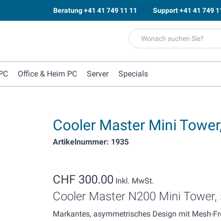
Beratung
+41 41 749 11 11
Support
+41 41 749 1
PC
Office & Heim PC
Server
Specials
Cooler Master Mini Tower
Artikelnummer: 1935
CHF 300.00
Inkl. MwSt.
Cooler Master N200 Mini Tower,
Markantes, asymmetrisches Design mit Mesh-Fro