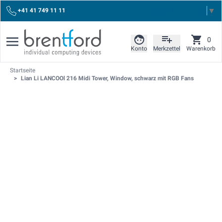
Select Language
▼
+41 41 749 11 11
0
Konto
Merkzettel
Warenkorb
Startseite
>
Lian Li LANCOOl 216 Midi Tower, Window, schwarz mit RGB Fans