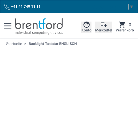
Select Language
▼
+41 41 749 11 11
0
Konto
Merkzettel
Warenkorb
Startseite
>
Backlight Tastatur ENGLISCH