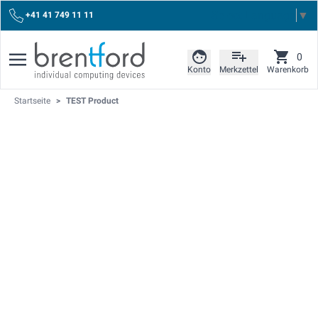
Select Language
▼
+41 41 749 11 11
0
Konto
Merkzettel
Warenkorb
Startseite
>
TEST Product