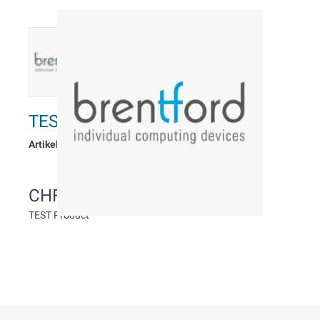
TEST Product
Artikelnummer: TEST1234
CHF 1.00
Inkl. MwSt.
TEST Product