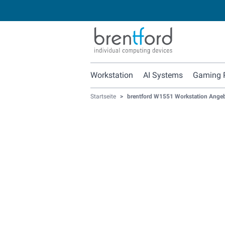
Workstation
AI Systems
Gaming 
Startseite
>
brentford W1551 Workstation Ange