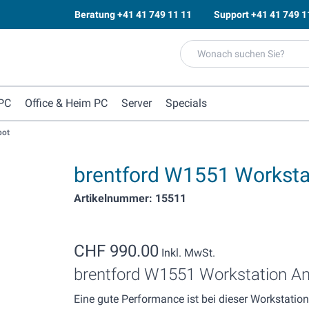
Beratung
+41 41 749 11 11
Support
+41 41 749 1
PC
Office & Heim PC
Server
Specials
bot
brentford W1551 Worksta
Artikelnummer: 15511
CHF 990.00
Inkl. MwSt.
brentford W1551 Workstation A
Eine gute Performance ist bei dieser Workstation