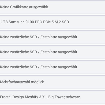
Open item options
Keine Grafikkarte ausgewählt
Open item options
1 TB Samsung 9100 PRO PCIe 5 M.2 SSD
Open item options
Keine zusätzliche SSD / Festplatte ausgewählt
Open item options
Keine zusätzliche SSD / Festplatte ausgewählt
Open item options
Keine zusätzliche SSD / Festplatte ausgewählt
Open item options
Mehrfachauswahl möglich
Open item options
Fractal Design Meshify 3 XL, Big Tower, schwarz