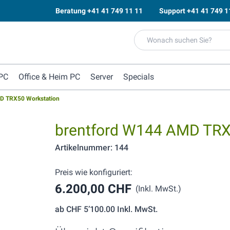
Beratung
+41 41 749 11 11
Support
+41 41 749 1
PC
Office & Heim PC
Server
Specials
D TRX50 Workstation
brentford W144 AMD TRX
Artikelnummer: 144
Preis wie konfiguriert:
6.200,00 CHF
(Inkl. MwSt.)
ab
CHF 5’100.00
Inkl. MwSt.