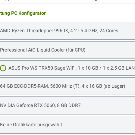
itung PC Konfigurator
Open item options
AMD Ryzen Threadripper 9960X, 4.2 - 5.4 GHz, 24 Cores
Open item options
Professional AiO Liquid Cooler (für CPU)
ASUS Pro WS TRX50-Sage WiFi, 1 x 10 GB / 1 x 2.5 GB LAN
Mehr erfahren
Open item options
64 GB ECC-DDR5-RAM, 5600 MHz (T), 4 x 16 GB (ab Lager)
Open item options
NVIDIA Geforce RTX 5060, 8 GB DDR7
Open item options
Keine Grafikkarte ausgewählt