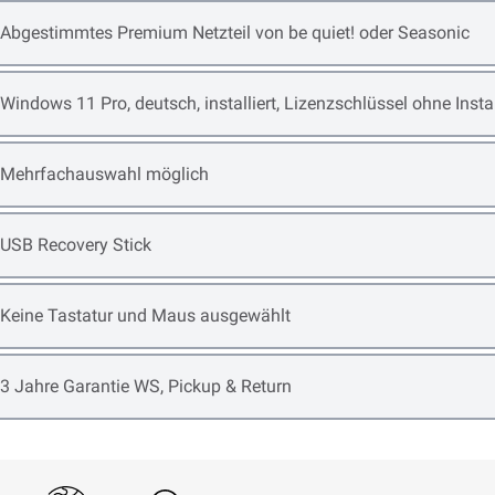
Open item options
Abgestimmtes Premium Netzteil von be quiet! oder Seasonic
Open item options
Windows 11 Pro, deutsch, installiert, Lizenzschlüssel ohne Ins
Open item options
Mehrfachauswahl möglich
Open item options
USB Recovery Stick
Open item options
Keine Tastatur und Maus ausgewählt
Open item options
3 Jahre Garantie WS, Pickup & Return