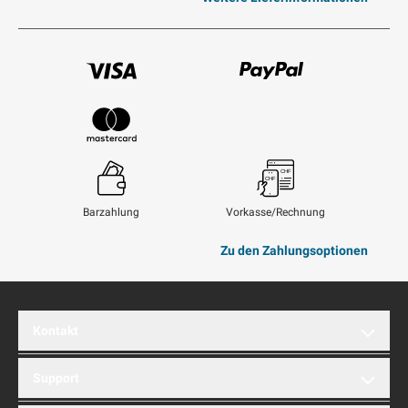
Visum
Paypal
Mastercard
Barzahlung
Vorkasse/Rechnung
Zu den Zahlungsoptionen
Kontakt
brentford AG
Support
Hinterbergstrasse 32A
6312 Steinhausen