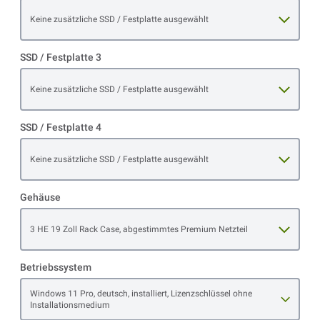
Open item options
Keine zusätzliche SSD / Festplatte ausgewählt
SSD / Festplatte 3
Open item options
Keine zusätzliche SSD / Festplatte ausgewählt
SSD / Festplatte 4
Open item options
Keine zusätzliche SSD / Festplatte ausgewählt
Gehäuse
Open item options
3 HE 19 Zoll Rack Case, abgestimmtes Premium Netzteil
Betriebssystem
Open item options
Windows 11 Pro, deutsch, installiert, Lizenzschlüssel ohne
Installationsmedium