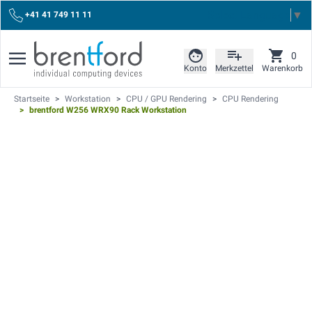
Select Language
▼
+41 41 749 11 11
0
Konto
Merkzettel
Warenkorb
Startseite
>
Workstation
>
CPU / GPU Rendering
>
CPU Rendering
>
brentford W256 WRX90 Rack Workstation