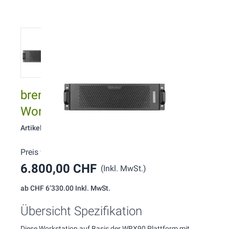
brentford W256 WRX90 Rack
Workstation
Artikelnummer: 256
Preis wie konfiguriert:
6.800,00 CHF
(Inkl. MwSt.)
ab
CHF 6’330.00
Inkl. MwSt.
Übersicht Spezifikation
Diese Workstation auf Basis der WRX90 Plattform mit