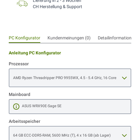
Lieferung in 2 - 3 Wochen
CH Herstellung & Support
PC Konfigurator
Kundenmeinungen (0)
Detailinformationen
Anleitung PC Konfigurator
Prozessor
Open item options
AMD Ryzen Threadripper PRO 9955WX, 4.5 - 5.4 GHz, 16 Core
Mainboard
ASUS WRX90E-Sage SE
Mehr erfahren
Arbeitsspeicher
Open item options
64 GB ECC-DDR5-RAM, 5600 MHz (T), 4 x 16 GB (ab Lager)