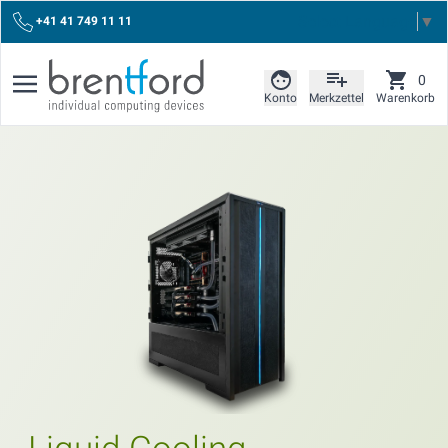
Select Language
▼
+41 41 749 11 11
0
Konto
Merkzettel
Warenkorb