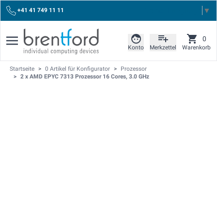
Select Language
▼
+41 41 749 11 11
0
Konto
Merkzettel
Warenkorb
Startseite
>
0 Artikel für Konfigurator
>
Prozessor
>
2 x AMD EPYC 7313 Prozessor 16 Cores, 3.0 GHz