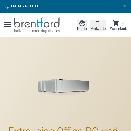
Select Language
▼
+41 41 749 11 11
0
Konto
Merkzettel
Warenkorb