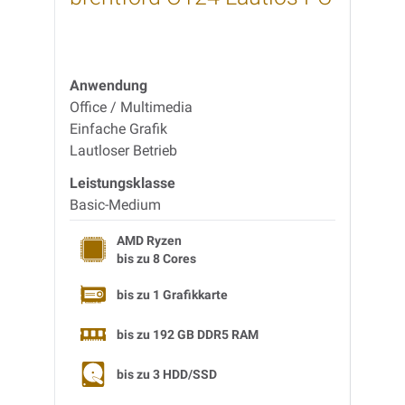
Sup
Anwendung
Anwe
Office / Multimedia
Office
Einfache Grafik
Multi
Lautloser Betrieb
Supers
Leistungsklasse
Leist
Basic-Medium
Medi
AMD Ryzen
bis zu 8 Cores
bis zu 1 Grafikkarte
bis zu 192 GB DDR5 RAM
bis zu 3 HDD/SSD