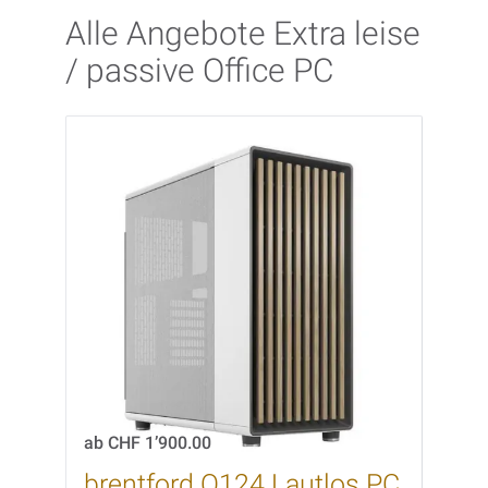
Alle Angebote Extra leise
/ passive Office PC
ab
CHF 1’900.00
ab
CH
brentford O124 Lautlos PC
bre