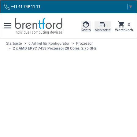
Select Language
▼
+41 41 749 11 11
0
Konto
Merkzettel
Warenkorb
Startseite
>
0 Artikel für Konfigurator
>
Prozessor
>
2 x AMD EPYC 7453 Prozessor 28 Cores, 2.75 GHz