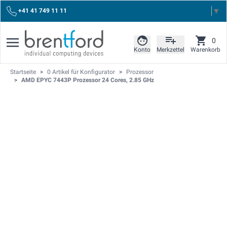
Select Language
▼
+41 41 749 11 11
0
Konto
Merkzettel
Warenkorb
Startseite
>
0 Artikel für Konfigurator
>
Prozessor
>
AMD EPYC 7443P Prozessor 24 Cores, 2.85 GHz