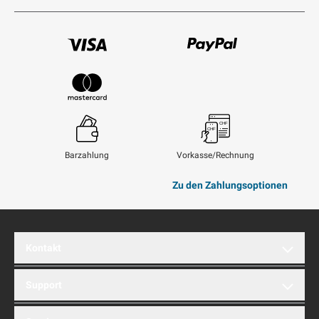
Visum
Paypal
Mastercard
Barzahlung
Vorkasse/Rechnung
Zu den Zahlungsoptionen
Kontakt
brentford AG
Support
Hinterbergstrasse 32A
6312 Steinhausen
Montag bis Freitag