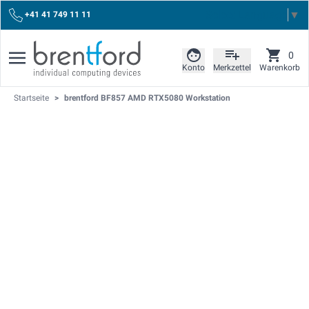
Select Language
▼
+41 41 749 11 11
0
Konto
Merkzettel
Warenkorb
Startseite
>
brentford BF857 AMD RTX5080 Workstation