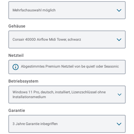
Open item options
Mehrfachauswahl möglich
Gehäuse
Open item options
Corsair 4000D Airflow Midi Tower, schwarz
Netzteil
Abgestimmtes Premium Netzteil von be quiet! oder Seasonic
Mehr erfahren
Betriebssystem
Open item options
Windows 11 Pro, deutsch, installiert, Lizenzschlüssel ohne
Installationsmedium
Garantie
Open item options
3 Jahre Garantie inbegriffen