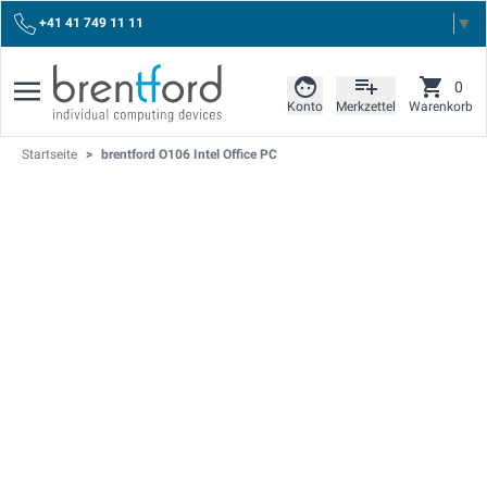
Select Language
▼
+41 41 749 11 11
0
Konto
Merkzettel
Warenkorb
Startseite
>
brentford O106 Intel Office PC