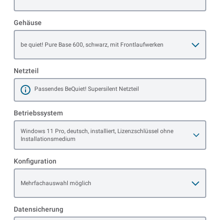
Gehäuse
Open item options
be quiet! Pure Base 600, schwarz, mit Frontlaufwerken
Netzteil
Passendes BeQuiet! Supersilent Netzteil
Mehr erfahren
Betriebssystem
Open item options
Windows 11 Pro, deutsch, installiert, Lizenzschlüssel ohne
Installationsmedium
Konfiguration
Open item options
Mehrfachauswahl möglich
Datensicherung