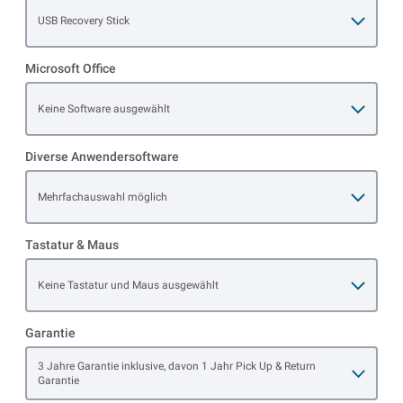
Open item options
USB Recovery Stick
Microsoft Office
Open item options
Keine Software ausgewählt
Diverse Anwendersoftware
Open item options
Mehrfachauswahl möglich
Tastatur & Maus
Open item options
Keine Tastatur und Maus ausgewählt
Garantie
Open item options
3 Jahre Garantie inklusive, davon 1 Jahr Pick Up & Return
Garantie