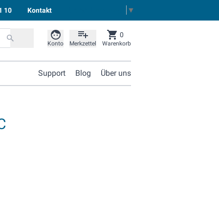
Select Language
▼
1 10
Kontakt
0
Konto
Merkzettel
Warenkorb
Support
Blog
Über uns
C