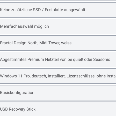
Open item options
Keine zusätzliche SSD / Festplatte ausgewählt
Open item options
Mehrfachauswahl möglich
Open item options
Fractal Design North, Midi Tower, weiss
Open item options
Abgestimmtes Premium Netzteil von be quiet! oder Seasonic
Open item options
Windows 11 Pro, deutsch, installiert, Lizenzschlüssel ohne Ins
Open item options
Basiskonfiguration
Open item options
USB Recovery Stick