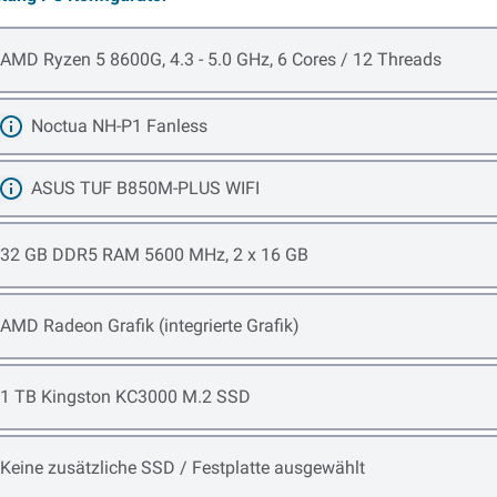
Open item options
AMD Ryzen 5 8600G, 4.3 - 5.0 GHz, 6 Cores / 12 Threads
Noctua NH-P1 Fanless
Mehr erfahren
ASUS TUF B850M-PLUS WIFI
Mehr erfahren
Open item options
32 GB DDR5 RAM 5600 MHz, 2 x 16 GB
Open item options
AMD Radeon Grafik (integrierte Grafik)
Open item options
1 TB Kingston KC3000 M.2 SSD
Open item options
Keine zusätzliche SSD / Festplatte ausgewählt