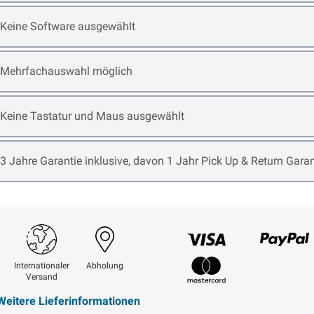
Open item options
Keine Software ausgewählt
Open item options
Mehrfachauswahl möglich
Open item options
Keine Tastatur und Maus ausgewählt
Open item options
3 Jahre Garantie inklusive, davon 1 Jahr Pick Up & Return Garan
Visum
Paypal
Internationaler
Abholung
Versand
Mastercard
Weitere Lieferinformationen