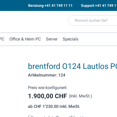
Beratung
+41 41 749 11 11
Support
+41 41 749 1
PC
Office & Heim PC
Server
Specials
brentford O124 Lautlos P
Artikelnummer: 124
Preis wie konfiguriert:
1.900,00 CHF
(Inkl. MwSt.)
ab
CHF 1’230.00
Inkl. MwSt.