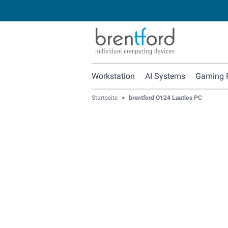
Workstation
AI Systems
Gaming 
Startseite
>
brentford O124 Lautlos PC